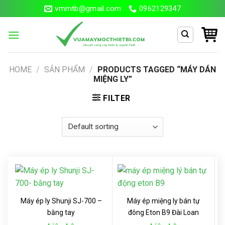
Skip
vmmtb@gmail.com
0962129347
to
content
Search
HOME
/
SẢN PHẨM
/
PRODUCTS TAGGED “MÁY DÁN
for:
MIỆNG LY”
FILTER
Máy ép ly Shunji SJ-700 –
Máy ép miệng ly bán tự
bằng tay
đông Eton B9 Đài Loan