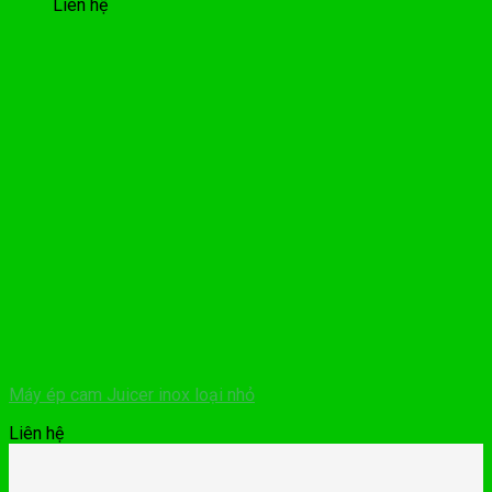
Liên hệ
Máy ép cam Juicer inox loại nhỏ
Liên hệ