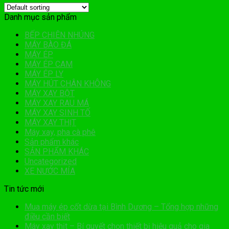
Danh mục sản phẩm
BẾP CHIÊN NHÚNG
MÁY BÀO ĐÁ
MÁY ÉP
MÁY ÉP CAM
MÁY ÉP LY
MÁY HÚT CHÂN KHÔNG
MÁY XAY BỘT
MÁY XAY RAU MÁ
MÁY XAY SINH TỐ
MÁY XAY THỊT
Máy xay, pha cà phê
Sản phẩm khác
SẢN PHẨM KHÁC
Uncategorized
XE NƯỚC MÍA
Tin tức mới
Mua máy ép cốt dừa tại Bình Dương – Tổng hợp những
điều cần biết
Máy xay thịt – Bí quyết chọn thiết bị hiệu quả cho gia