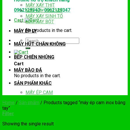
MÁY XAY THỊT
0962129347
-
0962129347
MÁY XAY RAU MÁ
MÁY XAY SINH TỐ
Cart
MÁY XAY BỘT
No products in the cart.
MÁY ÉP LY
Search
MÁY HÚT CHÂN KHÔNG
for:
BẾP CHIÊN NHÚNG
Cart
MÁY BÀO ĐÁ
No products in the cart.
SẢN PHẨM KHÁC
MÁY ÉP CAM
Home
/
Sản phẩm
/
Products tagged “máy ép cam inox bằng
tay”
Filter
Showing the single result