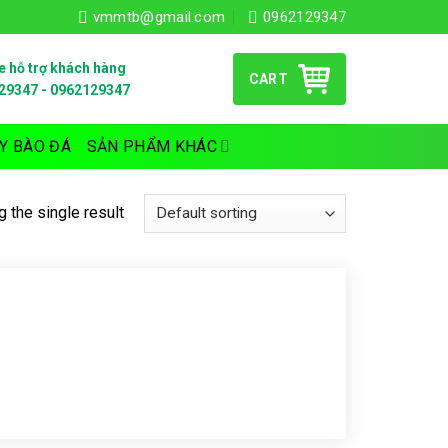
vmmtb@gmail.com
0962129347
e hỗ trợ khách hàng
CART
29347
-
0962129347
Y BÀO ĐÁ
SẢN PHẨM KHÁC
 the single result