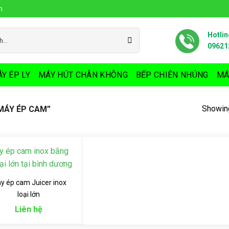
n
Hotlin
09621
Y ÉP LY
MÁY HÚT CHÂN KHÔNG
BẾP CHIÊN NHÚNG
MÁ
Showing
MÁY ÉP CAM”
y ép cam Juicer inox
loại lớn
Liên hệ