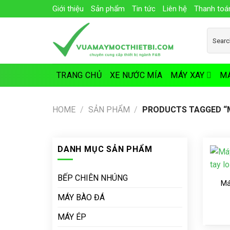
Skip
Giới thiệu
Sản phẩm
Tin tức
Liên hệ
Thanh toá
to
content
Search
for:
TRANG CHỦ
XE NƯỚC MÍA
MÁY XAY
MÁ
HOME
/
SẢN PHẨM
/
PRODUCTS TAGGED “
DANH MỤC SẢN PHẨM
BẾP CHIÊN NHÚNG
Má
MÁY BÀO ĐÁ
MÁY ÉP