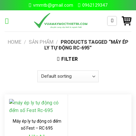
Skip
vmmtb@gmail.com
0962129347
to
content
Search
HOME
/
SẢN PHẨM
/
PRODUCTS TAGGED “MÁY ÉP
for:
LY TỰ ĐỘNG RC-695”
FILTER
Máy ép ly tự động có đếm
số Fest – RC 695