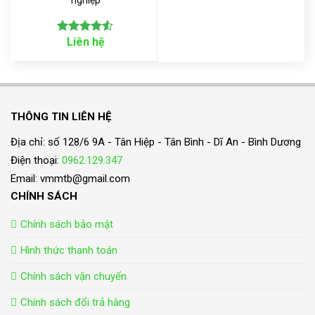
nghiệp
Liên hệ
Rated
4.50
out
of 5
THÔNG TIN LIÊN HỆ
Địa chỉ: số 128/6 9A - Tân Hiệp - Tân Bình - Dĩ An - Bình Dương
Điện thoại:
0962.129.347
Email: vmmtb@gmail.com
CHÍNH SÁCH
Chính sách bảo mật
Hình thức thanh toán
Chính sách vận chuyển
Chính sách đổi trả hàng