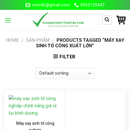
Skip
vmmtb@gmail.com
0962129347
to
content
Search
HOME
/
SẢN PHẨM
/
PRODUCTS TAGGED “MÁY XAY
for:
SINH TỐ CÔNG XUẤT LỚN”
FILTER
Máy xay sinh tố công