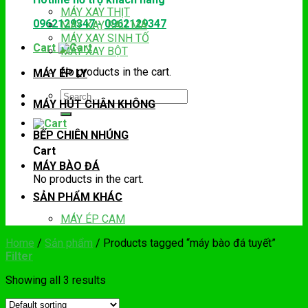
MÁY XAY THỊT
0962129347
-
0962129347
MÁY XAY RAU MÁ
MÁY XAY SINH TỐ
Cart
MÁY XAY BỘT
No products in the cart.
MÁY ÉP LY
Search
MÁY HÚT CHÂN KHÔNG
for:
BẾP CHIÊN NHÚNG
Cart
MÁY BÀO ĐÁ
No products in the cart.
SẢN PHẨM KHÁC
MÁY ÉP CAM
Home
/
Sản phẩm
/
Products tagged “máy bào đá tuyết”
Filter
Showing all 3 results