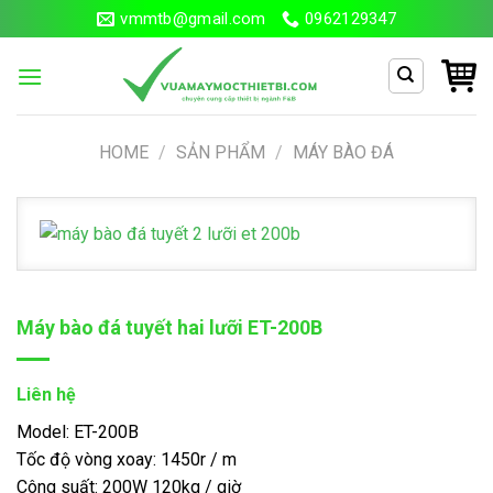
Skip
vmmtb@gmail.com
0962129347
to
content
Search
HOME
/
SẢN PHẨM
/
MÁY BÀO ĐÁ
for:
Máy bào đá tuyết hai lưỡi ET-200B
Liên hệ
Model: ET-200B
Tốc độ vòng xoay: 1450r / m
Công suất: 200W 120kg / giờ