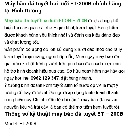
Máy bào đá tuyết hai lưỡi ET-200B chính hãng
tại Bình Dương
Máy bào đá tuyết hai lưỡi ETON – 200B
được dùng phổ
biến tại các quán cà phê – giải khát, kem tuyết. Sản phẩm
được khách hàng yêu thích nhất và đánh giá kiểu dáng đẹp
và chất lượng tốt.
Sản phẩm có động cơ lớn sử dụng 2 lưỡi dao Inox cho ra ly
kem tuyết mịn màng, ngon hấp dẫn, Mua ngay máy bào đá
giá cực rẻ, chất lượng vượt trội giúp bào đá nhanh, cực mịn
hỗ trợ kinh doanh hiệu quả cao. Sở hữu ngay hôm nay hãy gọi
ngay hotline:
0962 129 347
, đặt hàng nhanh.
Ý tưởng kinh doanh kem tuyết sinh tố nước ép vv..là một ý
tưởng rất hay được nhiều người áp dụng kinh doanh thành
công hiện nay. Chi phí đầu từ chỉ cần 1 máy bào đá và vài
nguyên liệu và trái cây là bạn có thể mở tiệm kem tuyết rồi.
Thông số kỹ thuật máy bào đá tuyết ET – 200B
Model: ET-200B