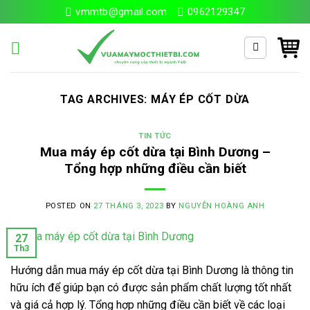
Skip
vmmtb@gmail.com
0962129347
to
content
Search
for:
TAG ARCHIVES:
MÁY ÉP CỐT DỪA
TIN TỨC
Mua máy ép cốt dừa tại Bình Dương –
Tổng hợp những điều cần biết
POSTED ON
27 THÁNG 3, 2023
BY
NGUYỄN HOÀNG ANH
27
Th3
Hướng dẫn mua máy ép cốt dừa tại Bình Dương là thông tin
hữu ích để giúp bạn có được sản phẩm chất lượng tốt nhất
và giá cả hợp lý. Tổng hợp những điều cần biết về các loại