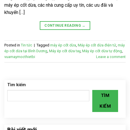
máy ép cốt dừa, các nhà cung cấp uy tín, các ưu đãi và
khuyến […]
CONTINUE READING
→
Posted in
Tin tức
|
Tagged
máy ép cốt dừa
,
Máy ép cốt dừa điện tử
,
máy
ép cốt dừa tại Bình Dương
,
Máy ép cốt dừa tay
,
Máy ép cốt dừa tự động
,
vuamaymocthietbi
Leave a comment
Tìm kiếm
TÌM
KIẾM
Bài viết mới