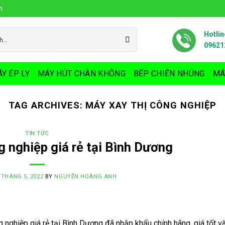
n
Hotlin
09621
Y ÉP LY
MÁY HÚT CHÂN KHÔNG
BẾP CHIÊN NHÚNG
MÁ
TAG ARCHIVES:
MÁY XAY THỊ CÔNG NGHIỆP
TIN TỨC
g nghiệp giá rẻ tại Bình Dương
 THÁNG 5, 2022
BY
NGUYỄN HOÀNG ANH
nghiệp giá rẻ tại Bình Dương đã nhập khẩu chính hãng, giá tốt và