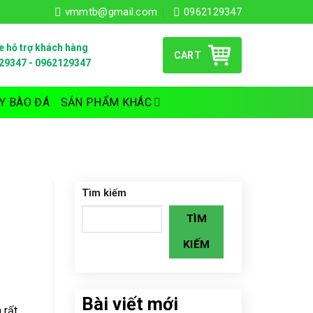
vmmtb@gmail.com
0962129347
e hỗ trợ khách hàng
CART
29347
-
0962129347
Y BÀO ĐÁ
SẢN PHẨM KHÁC
Tìm kiếm
TÌM
KIẾM
Bài viết mới
 rất