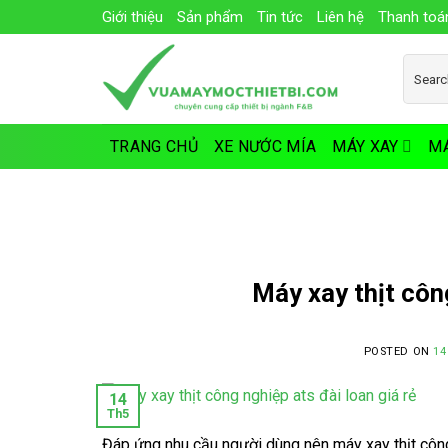
Skip
Giới thiệu
Sản phẩm
Tin tức
Liên hệ
Thanh toá
to
content
Search
for:
TRANG CHỦ
XE NƯỚC MÍA
MÁY XAY
MÁ
Máy xay thịt côn
POSTED ON
14
14
Th5
Đáp ứng nhu cầu người dùng nên máy xay thịt công 